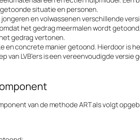
eeldmateriaal een effectief hulpmiddel. Een be
 getoonde situatie en personen.
, jongeren en volwassenen verschillende vers
t omdat het gedrag meermalen wordt getoond,
het gedrag vertonen.
ke en concrete manier getoond. Hierdoor is he
ep van LVB’ers is een vereenvoudigde versie 
 component
component van de methode ART als volgt opge
getoond;