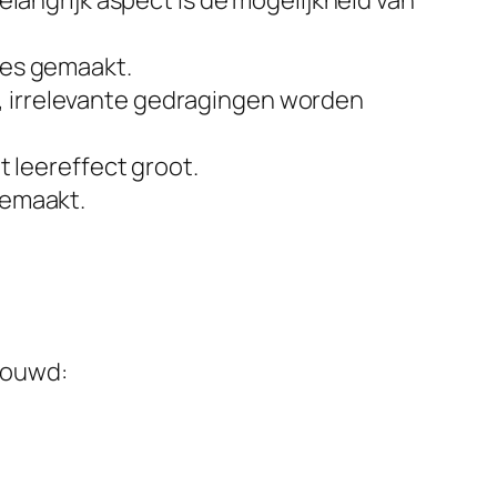
langrijk aspect is de mogelijkheid van
ies gemaakt.
 irrelevante gedragingen worden
t leereffect groot.
gemaakt.
bouwd: