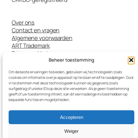
Over ons
Contact en vragen
Algemene voorwaarden
ART Trademark
Privacyverklaring
Beheer toestemming
Disclaimer
Cookieverklaring
Om de beste ervaringen te bieden, gebruiken wij technologieën zoals
Methoden
cookies om informatie over je apparaat op te slaan en/of te raadplegen. Door
Opleidingen
in te stemmen met deze technologieën kunnen wij gegevens zoals
surfgedrag of unieke ID's op deze site verwerken. Als je geen toestemming
Leermiddelen
geeft of uw toestemming intrekt, kan dit een nadelige invloed hebben op
Trainers
bepaalde functies en mogelijkheden.
SKJ accreditatiepunten
Accepteren
Weiger
In samenwerking met
shift-ict.com