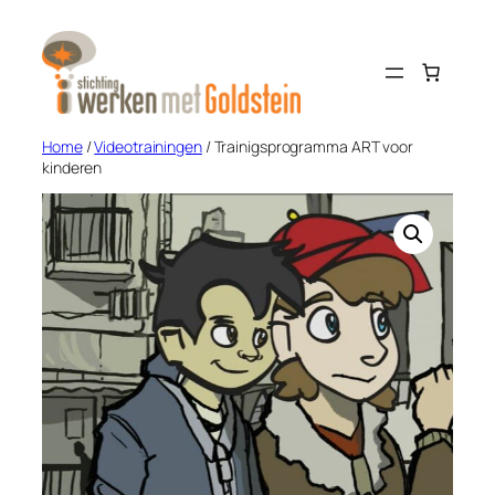
Ga
naar
de
inhoud
Home
/
Videotrainingen
/ Trainigsprogramma ART voor
kinderen