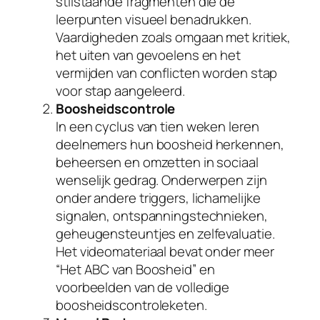
stilstaande fragmenten die de
a
leerpunten visueel benadrukken.
n
Vaardigheden zoals omgaan met kritiek,
t
het uiten van gevoelens en het
a
vermijden van conflicten worden stap
l
voor stap aangeleerd.
Boosheidscontrole
In een cyclus van tien weken leren
deelnemers hun boosheid herkennen,
beheersen en omzetten in sociaal
wenselijk gedrag. Onderwerpen zijn
onder andere triggers, lichamelijke
signalen, ontspanningstechnieken,
geheugensteuntjes en zelfevaluatie.
Het videomateriaal bevat onder meer
“Het ABC van Boosheid” en
voorbeelden van de volledige
boosheidscontroleketen.