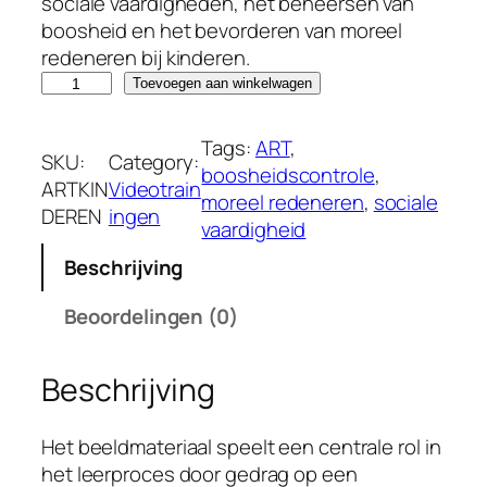
sociale vaardigheden, het beheersen van
boosheid en het bevorderen van moreel
redeneren bij kinderen.
T
Toevoegen aan winkelwagen
r
a
Tags:
ART
, 
SKU:
Category:
i
boosheidscontrole
, 
ARTKIN
Videotrain
n
moreel redeneren
, 
sociale
DEREN
ingen
i
vaardigheid
g
Beschrijving
s
p
Beoordelingen (0)
r
o
Beschrijving
g
r
a
Het beeldmateriaal speelt een centrale rol in
m
het leerproces door gedrag op een