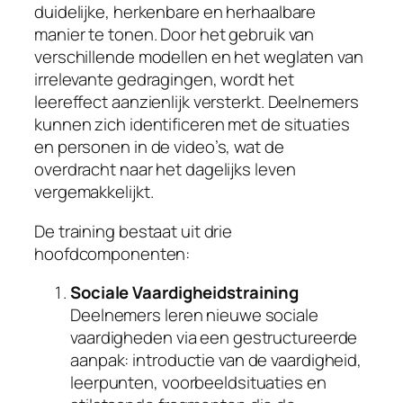
m
duidelijke, herkenbare en herhaalbare
a
manier te tonen. Door het gebruik van
A
verschillende modellen en het weglaten van
R
irrelevante gedragingen, wordt het
T
leereffect aanzienlijk versterkt. Deelnemers
v
kunnen zich identificeren met de situaties
o
en personen in de video’s, wat de
o
overdracht naar het dagelijks leven
r
vergemakkelijkt.
k
i
De training bestaat uit drie
n
hoofdcomponenten:
d
Sociale Vaardigheidstraining
e
Deelnemers leren nieuwe sociale
r
vaardigheden via een gestructureerde
e
aanpak: introductie van de vaardigheid,
n
leerpunten, voorbeeldsituaties en
a