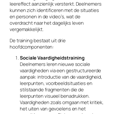
A
leereffect aanzienlijk versterkt. Deelnemers
R
kunnen zich identificeren met de situaties
T
en personen in de video’s, wat de
v
overdracht naar het dagelijks leven
o
vergemakkelijkt.
o
r
De training bestaat uit drie
m
hoofdcomponenten:
e
Sociale Vaardigheidstraining
n
Deelnemers leren nieuwe sociale
s
vaardigheden via een gestructureerde
e
aanpak: introductie van de vaardigheid,
n
leerpunten, voorbeeldsituaties en
m
stilstaande fragmenten die de
e
leerpunten visueel benadrukken.
t
Vaardigheden zoals omgaan met kritiek,
e
het uiten van gevoelens en het
e