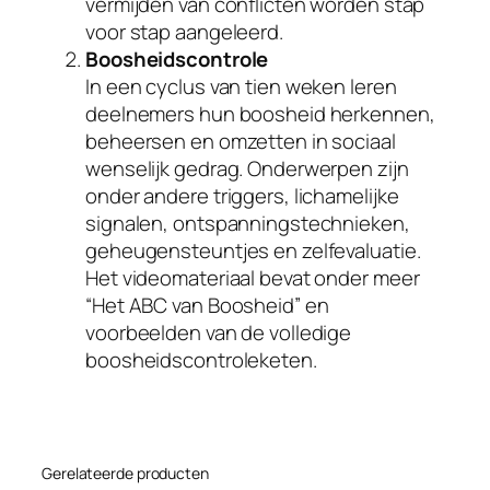
vermijden van conflicten worden stap
n
voor stap aangeleerd.
b
Boosheidscontrole
e
In een cyclus van tien weken leren
p
deelnemers hun boosheid herkennen,
e
beheersen en omzetten in sociaal
r
wenselijk gedrag. Onderwerpen zijn
k
onder andere triggers, lichamelijke
i
signalen, ontspanningstechnieken,
n
geheugensteuntjes en zelfevaluatie.
g
Het videomateriaal bevat onder meer
a
“Het ABC van Boosheid” en
a
voorbeelden van de volledige
n
boosheidscontroleketen.
t
a
l
Gerelateerde producten