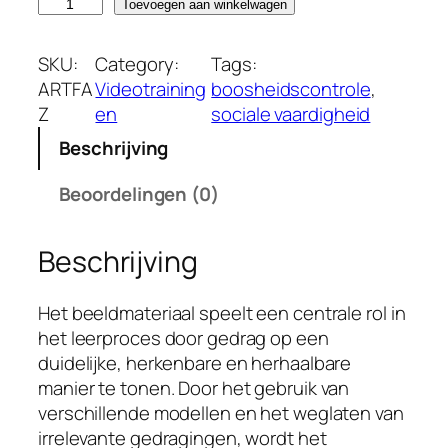
T
Toevoegen aan winkelwagen
r
a
SKU:
Category:
Tags:
i
ARTFA
Videotraining
boosheidscontrole
, 
n
Z
en
sociale vaardigheid
i
Beschrijving
n
g
Beoordelingen (0)
s
p
Beschrijving
r
o
g
Het beeldmateriaal speelt een centrale rol in
r
het leerproces door gedrag op een
a
duidelijke, herkenbare en herhaalbare
m
manier te tonen. Door het gebruik van
m
verschillende modellen en het weglaten van
a
irrelevante gedragingen, wordt het