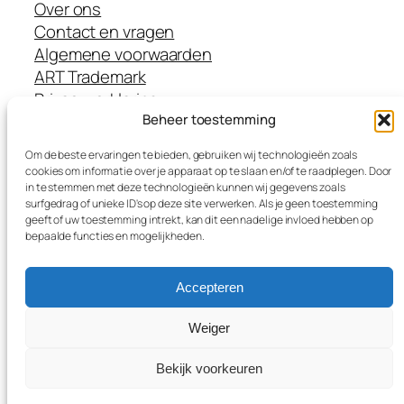
Over ons
Contact en vragen
Algemene voorwaarden
ART Trademark
Privacyverklaring
Beheer toestemming
Disclaimer
Cookieverklaring
Om de beste ervaringen te bieden, gebruiken wij technologieën zoals
Methoden
cookies om informatie over je apparaat op te slaan en/of te raadplegen. Door
Opleidingen
in te stemmen met deze technologieën kunnen wij gegevens zoals
surfgedrag of unieke ID's op deze site verwerken. Als je geen toestemming
Leermiddelen
geeft of uw toestemming intrekt, kan dit een nadelige invloed hebben op
Trainers
bepaalde functies en mogelijkheden.
SKJ accreditatiepunten
Accepteren
Weiger
In samenwerking met
shift-ict.com
Bekijk voorkeuren
Copyright Stichting Werken met Goldstein